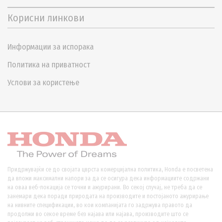
Корисни линкови
Информации за испорака
Политика на приватност
Услови за користење
Придржувајќи се до својата цврста комерцијална политика, Honda е посветена
да вложи максимални напори за да се осигура дека информациите содржани
на оваа веб-локација се точни и ажурирани. Во секој случај, не треба да се
занемари дека поради природата на производите и постојаното ажурирање
на нивните спецификации, во кои компанијата го задржува правото да
продолжи во секое време без најава или најава, производите што се