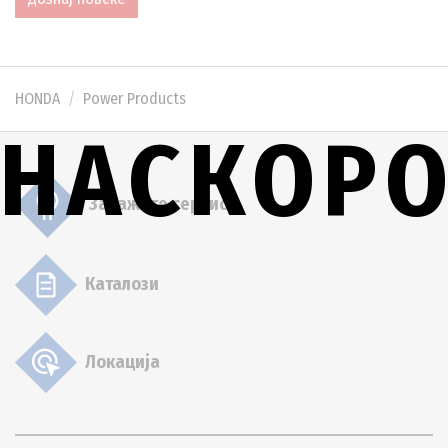
HONDA
Power Products
НАСКОР
Закажете сервис
Каталози
Локација