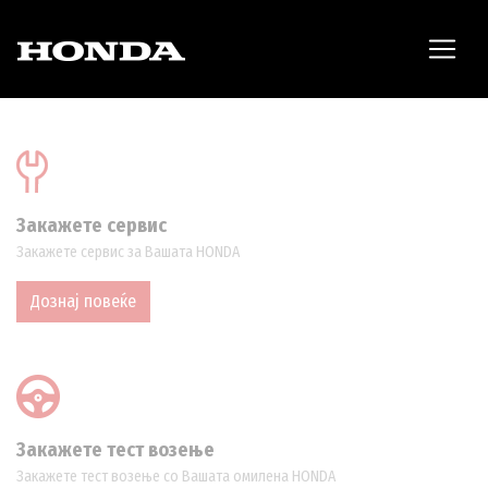
Закажете сервис
Закажете сервис за Вашата HONDA
Дознај повеќе
Закажете тест возење
Закажете тест возење со Вашата омилена HONDA