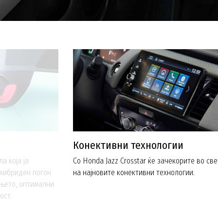
Конективни технологии
а која ја
Со Honda Jazz Crosstar ќе зачекорите во св
хибриден погон
на најновите конективни технологии.
њето, оптимални
ост.