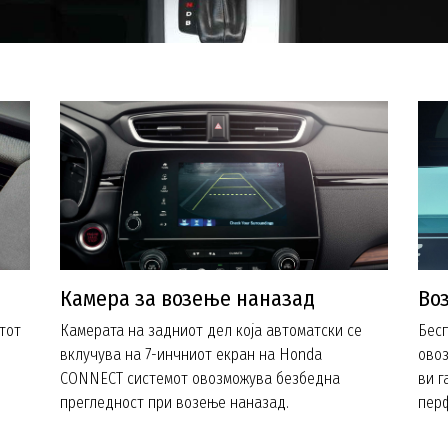
Камера за возење наназад
Во
етот
Камерата на задниот дел која автоматски се
Бесп
вклучува на 7-инчниот екран на Honda
ово
CONNECT системот овозможува безбедна
ви г
прегледност при возење наназад.
пер