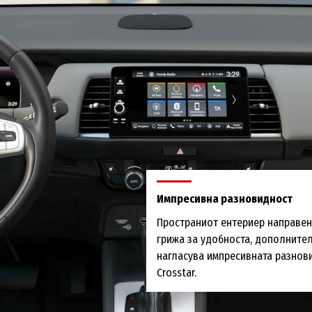
Импресивна разновидност
Пространиот ентериер направен
грижа за удобноста, дополнител
нагласува импресивната разнови
Crosstar.