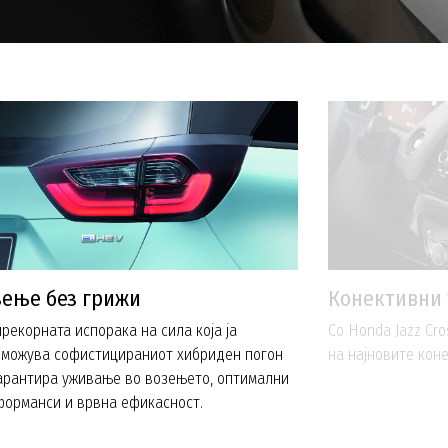
зење без грижи
Конективни 
рекорната испорака на сила која ја
Со Honda Jazz Cro
зможува софистицираниот хибриден погон
на најновите кон
арантира уживање во возењето, оптимални
форманси и врвна ефикасност.