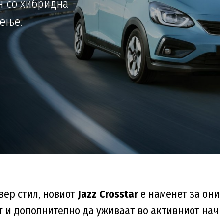
н со хибридна
зење.
овер стил, новиот
Jazz Crosstar
е наменет за они
 и дополнително да уживаат во активниот нач