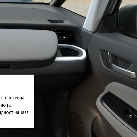
 со посебна
но ја
дност на Jazz