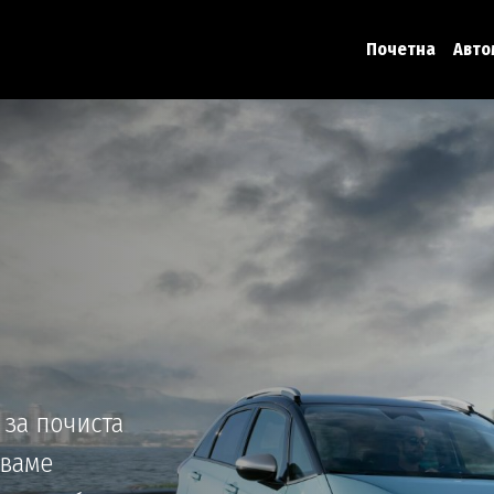
Почетна
Авто
 за почиста
уваме