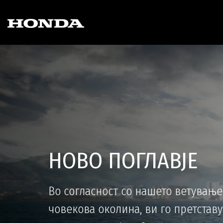
НОВО ПОГЛАВЈЕ
Во согласност со нашето ветување
човекова околина, ви го претстав