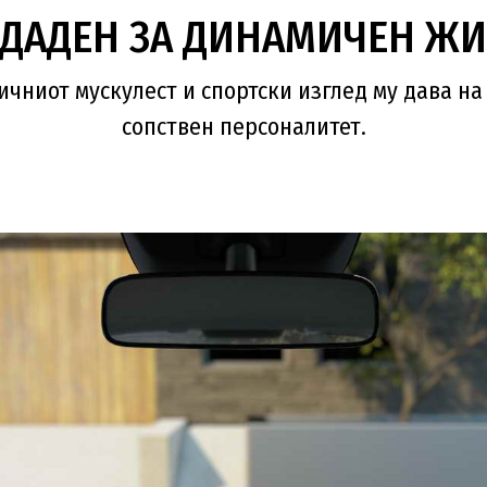
ДАДЕН ЗА ДИНАМИЧЕН Ж
чниот мускулест и спортски изглед му дава н
сопствен персоналитет.