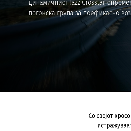
динамичниот Jazz Crosstar опреме
погонска група за поефикасно во
Со својот крос
истражуваат